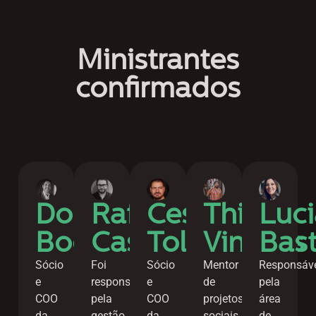
Ministrantes
confirmados
Rafa
Thiago
Douglas
Luc
Cesar
Castro
Vinícius
Bocalão
Bas
Toledo
Foi
Mentor
Sócio
Responsáv
Sócio
responsável
de
e
pela
e
pela
projetos
COO
área
COO
gestão
sociais
da
de
da