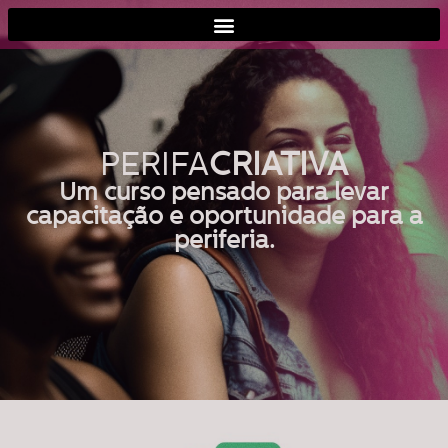
PERIFA
CRIATIVA
Um curso pensado para levar
capacitação e oportunidade para a
periferia.