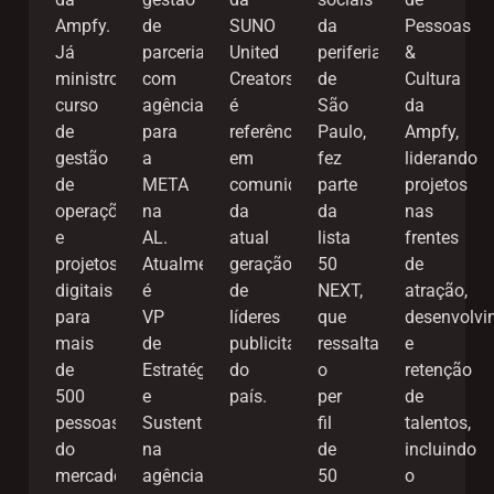
de
da
Ampfy.
Pessoas
SUNO
parcerias
periferia
Já
&
United
com
de
ministrou
Cultura
Creators,
agências
São
curso
da
é
para
Paulo,
de
Ampfy,
referência
a
fez
gestão
liderando
em
META
parte
de
projetos
comunicação
na
da
operações
nas
da
AL.
lista
e
frentes
atual
Atualmente
50
projetos
de
geração
é
NEXT,
digitais
atração,
de
VP
que
para
desenvolvi
líderes
de
ressalta
mais
e
publicitários
Estratégia
o
de
retenção
do
e
per
500
de
país.
Sustentabilidade
fil
pessoas
talentos,
na
de
do
incluindo
agência
50
mercado
o