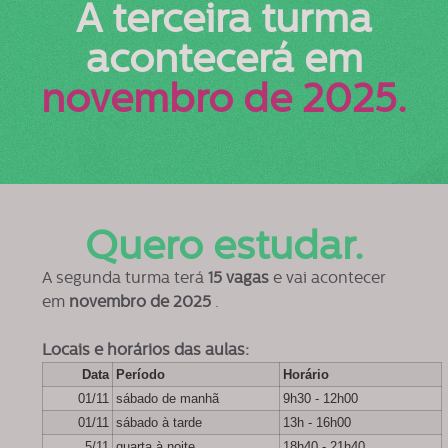
A terceira turma
acontecerá em
novembro de 2025.
Quero estudar.
A segunda turma terá
15 vagas
e vai acontecer
em
novembro de 2025
.
Locais e horários das aulas:
Data
Período
Horário
01/11
sábado de manhã
9h30 - 12h00
01/11
sábado à tarde
13h - 16h00
5/11
quarta à noite
18h40 - 21h40