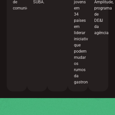
SUBA.
jovens
de
Amplitude,
em
comunicação.
programa
34
de
países
DE&I
em
da
liderar
agência
iniciativas
que
podem
mudar
os
rumos
da
gastronomia.